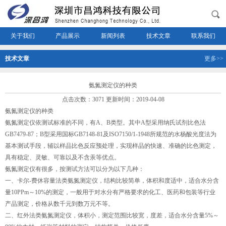
关于我们
产品展示
新闻列表
技术文章
联系我们
技术文章
更多>>
氨氮测定仪的种类
点击次数：3071 更新时间：2019-04-08
氨氮测定仪的种类
氨氮测定仪依测试标准的不同，有A、B类型。其中A型采用纳氏试剂比色法
GB7479-87；B型采用国标GB7148-81及ISO7150/1-1948所规范的水杨酸光度法为
基本测试手段，辅以样品比色反应预处理，实现样品的快速、准确的比色测定，
具有稳定、灵敏、可靠以及不含汞等优点。
氨氮测定仪有很多，按测试方法可以分为以下几种：
一、卡尔-费休容量法类氨氮测定仪，结构比较简单，体积和度适中，适合水分含
量10PPm～10%的测定，一般用于对水分有严格要求的化工、医药和包装等行业
产品测定，价格从数千元到数万元不等。
二、红外法类氨氮测定仪，体积小，测定范围比较宽，度差，适合水分含量5%～