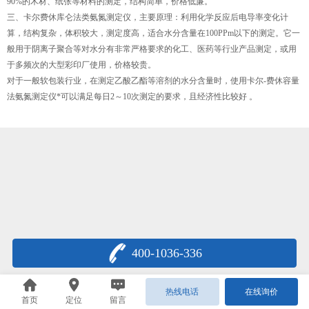
90%的木材、纸张等材料的测定，结构简单，价格低廉。
三、卡尔费休库仑法类氨氮测定仪，主要原理：利用化学反应后电导率变化计
算，结构复杂，体积较大，测定度高，适合水分含量在100PPm以下的测定。它一
般用于阴离子聚合等对水分有非常严格要求的化工、医药等行业产品测定，或用
于多频次的大型彩印厂使用，价格较贵。
对于一般软包装行业，在测定乙酸乙酯等溶剂的水分含量时，使用卡尔-费休容量
法氨氮测定仪*可以满足每日2～10次测定的要求，且经济性比较好 。
400-1036-336
热线电话
在线询价
首页
定位
留言