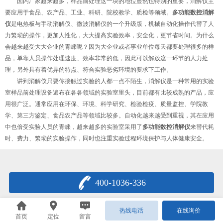
国内厂家越来越多，样品前处理这一块的地位显然也特别的重要，消解仪主
要应用于食品、农产品、工业、科研、院校教学、质检等领域。
多功能数控消解
仪
是电热板与手动消解仪、微波消解仪的一个升级版，机械自动化操作代替了人
力繁琐的操作，更加人性化，大大提高实验效率，安全化，更节省时间。为什么
会越来越受大大企业的青睐呢？因为大企业或者事业单位每天都要处理很多的样
品，单靠人员操作处理速度、效率非常的低，因此可以解放这一环节的人力处
理，另外具有着优异的特点、符合实验恶劣环境的要求下工作。
讲到消解仪只要你接触过实验的人都一点不陌生，消解仪是一种常用的实验
室样品前处理设备遍布在各各领域的实验室里头，目前都有比较成熟的产品，应
用很广泛。通常应用在环保、环境、科学研究、检验检疫、质量监控、学院教
学、第三方鉴定、食品农产品等领域比较多。自动化越来越受到重视，其在应用
中也倍受实验人员的青睐，越来越多的实验室采用了
多功能数控消解仪
来替代耗
时、费力、繁琐的实验操作，同时也注重实验过程环境保护与人体健康安全。
400-1036-336
热线电话
在线询价
首页
定位
留言