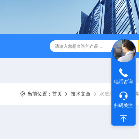
D-3E型深昌鸿 实用型COD测定仪
CHCM-101型CODMn测
电话咨询
当前位置：
首页
技术文章
水质测定仪的种类
扫码关注