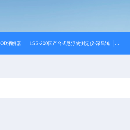
 COD消解器
LSS-200国产台式悬浮物测定仪-深昌鸿
QCO