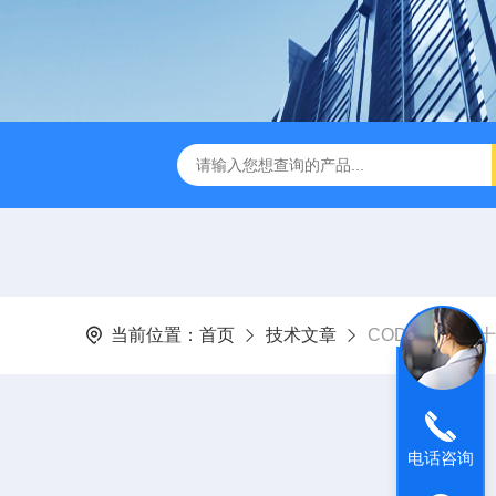
D-3E型深昌鸿 实用型COD测定仪
CHCM-101型CODMn测
当前位置：
首页
技术文章
COD测定仪的
电话咨询