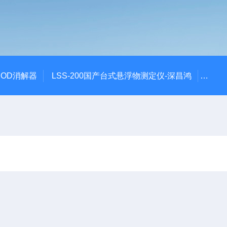
 COD消解器
LSS-200国产台式悬浮物测定仪-深昌鸿
QCO