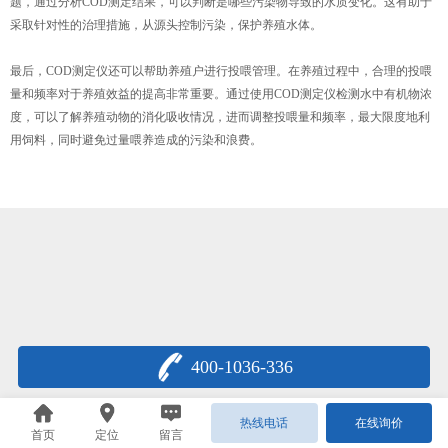
题，通过分析COD测定结果，可以判断是哪些污染物导致的水质变化。这有助于
采取针对性的治理措施，从源头控制污染，保护养殖水体。
最后，COD测定仪还可以帮助养殖户进行投喂管理。在养殖过程中，合理的投喂
量和频率对于养殖效益的提高非常重要。通过使用COD测定仪检测水中有机物浓
度，可以了解养殖动物的消化吸收情况，进而调整投喂量和频率，最大限度地利
用饲料，同时避免过量喂养造成的污染和浪费。
400-1036-336
热线电话
在线询价
首页
定位
留言