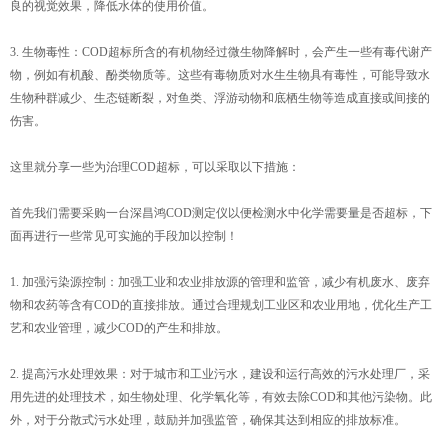
良的视觉效果，降低水体的使用价值。
3. 生物毒性：COD超标所含的有机物经过微生物降解时，会产生一些有毒代谢产
物，例如有机酸、酚类物质等。这些有毒物质对水生生物具有毒性，可能导致水
生物种群减少、生态链断裂，对鱼类、浮游动物和底栖生物等造成直接或间接的
伤害。
这里就分享一些为治理COD超标，可以采取以下措施：
首先我们需要采购一台深昌鸿COD测定仪以便检测水中化学需要量是否超标，下
面再进行一些常见可实施的手段加以控制！
1. 加强污染源控制：加强工业和农业排放源的管理和监管，减少有机废水、废弃
物和农药等含有COD的直接排放。通过合理规划工业区和农业用地，优化生产工
艺和农业管理，减少COD的产生和排放。
2. 提高污水处理效果：对于城市和工业污水，建设和运行高效的污水处理厂，采
用先进的处理技术，如生物处理、化学氧化等，有效去除COD和其他污染物。此
外，对于分散式污水处理，鼓励并加强监管，确保其达到相应的排放标准。