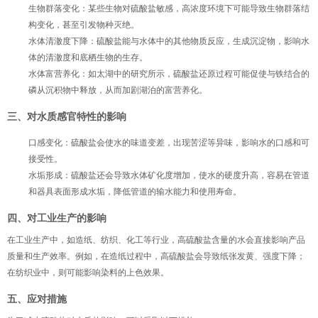
生物群落变化
：某些生物对硫酸盐敏感，高浓度环境下可能导致生物群落结
构变化，甚至引发物种灭绝。
水体清澈度下降
：硫酸盐能与水体中的其他物质反应，生成沉淀物，影响水
体的清澈度和底栖生物的生存。
水体富营养化
：如太湖中的研究所示，硫酸盐还原过程可能促使与铁结合的
磷从沉积物中释放，从而加剧湖泊的富营养化。
三、对水质感官特性的影响
口感变化
：硫酸盐会使水的味道变差，出现苦涩等异味，影响水的口感和可
接受性。
水垢形成
：硫酸盐还会导致水体矿化度增加，使水的硬度升高，容易在管道
和器具表面形成水垢，降低管道的输水能力和使用寿命。
四、对工业生产的影响
在工业生产中，如造纸、纺织、化工等行业，高硫酸盐含量的水会直接影响产品
质量和生产效率。例如，在造纸过程中，高硫酸盐会导致纸张发黄、强度下降；
在纺织业中，则可能影响染料的上色效果。
五、应对措施