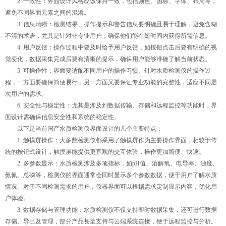
2. 一致性：界面设计风格应该保持一致，包括颜色、图标、字体、布局等，
避免不同界面元素之间的混淆。
3. 信息清晰：检测结果、操作提示和警告信息要明确且易于理解，避免含糊
不清的术语，尤其是针对非专业用户，确保他们能在短时间内获得所需信息。
4. 用户反馈：操作过程中要及时给予用户反馈，如按钮点击后要有明确的视
觉变化，数据采集完成后要有清晰的提示，确保用户能够准确了解当前状态。
5. 可操作性：界面要适配不同用户的操作习惯。针对水质检测仪的操作过
程，一方面要确保简便易行，另一方面又要保证专业功能的完整性，适应不同层
次用户的需求。
6. 安全性与稳定性：尤其是涉及到数据传输、存储和远程监控等功能时，界
面设计需确保信息安全性和系统的稳定性。
以下是当前国产水质检测仪界面设计的几个主要特点：
1. 触摸屏操作：大多数检测仪都采用了触摸屏作为主要操作界面，相较于传
统的按钮式设计，触摸屏能提供更直观的交互体验，操作更加简便、快速。
2. 多参数显示：水质检测涉及多项指标，如pH值、溶解氧、电导率、浊度、
氨氮、总磷等，检测仪的界面通常会同时显示多个参数数据，便于用户了解水质
情况。对于不同检测需求的用户，仪器界面可以根据需求定制显示内容，优化用
户体验。
3. 数据存储与管理功能：水质检测仪不仅支持即时数据采集，还可进行数据
存储、导出及管理，部分产品甚至支持与云端系统连接，便于远程监控与分析。