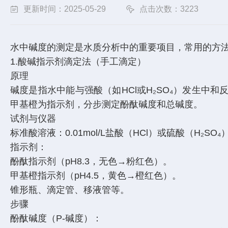
更新时间：2025-05-29
点击次数：3223
水中碱度的测定是水质分析中的重要项目，常用的方
1.酸碱指示剂滴定法（手工滴定）
原理
碱度是指水中能与强酸（如HCl或H₂SO₄）发生中和
甲基橙为指示剂，分步测定酚酞碱度和总碱度。
试剂与仪器
标准酸溶液：0.01mol/L盐酸（HCl）或硫酸（H₂SO
指示剂：
酚酞指示剂（pH8.3，无色→粉红色）。
甲基橙指示剂（pH4.5，黄色→橙红色）。
锥形瓶、滴定管、移液管等。
步骤
酚酞碱度（P-碱度）：