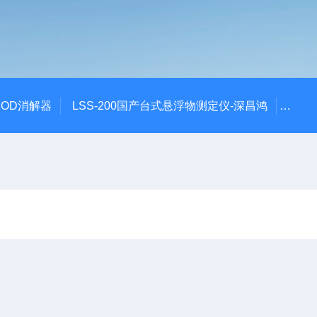
 COD消解器
LSS-200国产台式悬浮物测定仪-深昌鸿
QCO