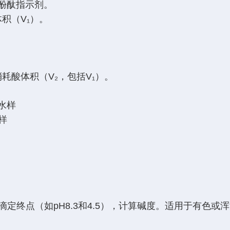
滴酚酞指示剂。
积（V₁）。
耗酸体积（V₂，包括V₁）。
/V水样
水样
滴定终点（如pH8.3和4.5），计算碱度。适用于有色或