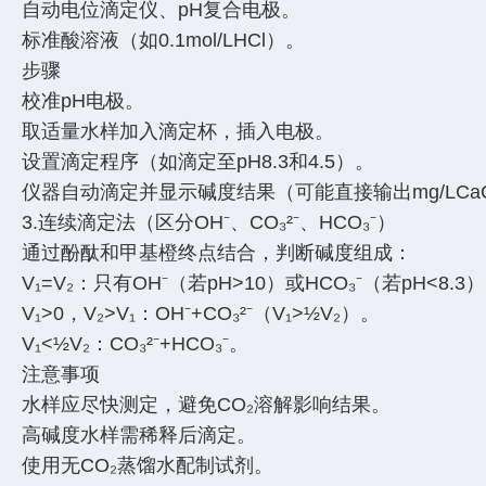
自动电位滴定仪、pH复合电极。
标准酸溶液（如0.1mol/LHCl）。
步骤
校准pH电极。
取适量水样加入滴定杯，插入电极。
设置滴定程序（如滴定至pH8.3和4.5）。
仪器自动滴定并显示碱度结果（可能直接输出mg/LCa
3.连续滴定法（区分OH⁻、CO₃²⁻、HCO₃⁻）
通过酚酞和甲基橙终点结合，判断碱度组成：
V₁=V₂：只有OH⁻（若pH>10）或HCO₃⁻（若pH<8.
V₁>0，V₂>V₁：OH⁻+CO₃²⁻（V₁>½V₂）。
V₁<½V₂：CO₃²⁻+HCO₃⁻。
注意事项
水样应尽快测定，避免CO₂溶解影响结果。
高碱度水样需稀释后滴定。
使用无CO₂蒸馏水配制试剂。