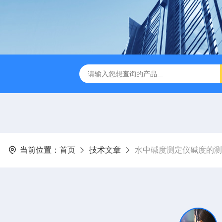
D-3E型深昌鸿 实用型COD测定仪
CHCM-101型CODMn测
当前位置：
首页
技术文章
水中碱度测定仪碱度的测