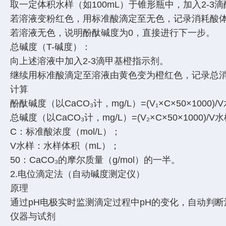
取一定体积水样（如100mL）于锥形瓶中，加入2-3
若溶液变粉红色，用标准酸滴定至无色，记录消耗酸体
若溶液无色，说明酚酞碱度为0，直接进行下一步。
总碱度（T-碱度）：
向上述溶液中加入2-3滴甲基橙指示剂。
继续用标准酸滴定至溶液由黄色变为橙红色，记录总消
计算
酚酞碱度（以CaCO₃计，mg/L）=(V₁×C×50×1000)
总碱度（以CaCO₃计，mg/L）=(V₂×C×50×1000)/V
C：标准酸浓度（mol/L）；
V水样：水样体积（mL）；
50：CaCO₃的摩尔质量（g/mol）的一半。
2.电位滴定法（自动碱度测定仪）
原理
通过pH电极实时监测滴定过程中pH的变化，自动判断
仪器与试剂