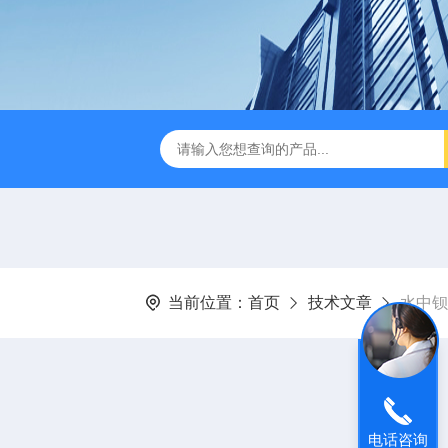
D-3E型深昌鸿 实用型COD测定仪
CHCM-101型CODMn测
当前位置：
首页
技术文章
水中钡
电话咨询