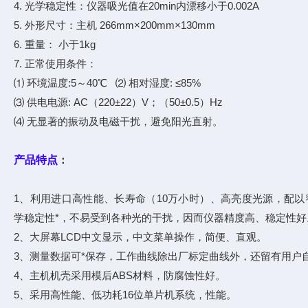
4. 光学稳定性：仪器吸光值在20min内漂移小于0.002A
5. 外形尺寸：主机 266mm×200mm×130mm
6. 重量： 小于1kg
7. 正常使用条件：
⑴ 环境温度:5～40℃ ⑵ 相对湿度: ≤85%
⑶ 供电电源: AC（220±22）V；（50±0.5）Hz
⑷ 无显著的振动及电磁干扰，避免阳光直射。
产品特点
：
1、利用进口高性能、长寿命（10万小时）、高亮度光源，配以
学稳定性*，不易受到各种光的干扰，因而仪器精度高、稳定性好
2、大屏幕LCD中文显示，中文菜单操作，简便、直观。
3、测量数据可*保存，工作曲线除出厂标定曲线外，还留有用户
4、主机机壳采用模后ABS材料，防腐蚀性好。
5、采用高性能、低功耗16位单片机系统，性能。