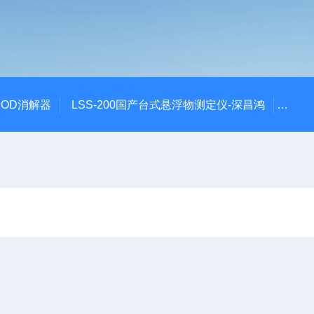
 COD消解器
LSS-200国产台式悬浮物测定仪-深昌鸿
QCO