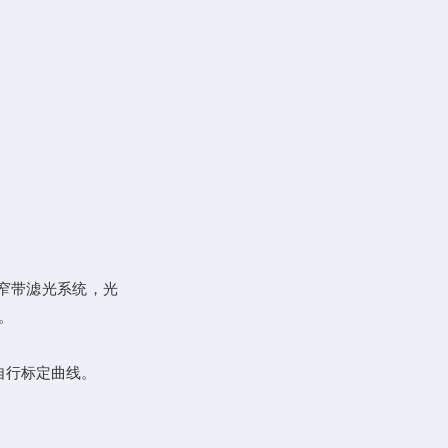
窄带滤光系统，光
。
自行标定曲线。