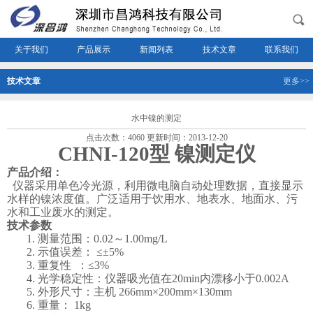
关于我们
产品展示
新闻列表
技术文章
联系我们
技术文章
更多>>
水中镍的测定
点击次数：4060 更新时间：2013-12-20
CHNI-120
型 镍测定仪
产品介绍：
仪器采用单色冷光源，利用微电脑自动处理数据，直接显示
水样的镍浓度值。广泛适用于饮用水、地表水、地面水、污
水和工业废水的测定。
技术参数
1.
测量范围：
0.0
2
～
1.00
mg/L
2.
示值误差： ≤
±5%
3.
重复性 ：≤
3%
4.
光学稳定性：仪器吸光值在
20min
内漂移小于
0.002A
5.
外形尺寸：主机
266
mm×
200
mm×
130
mm
6.
重量：
1
kg