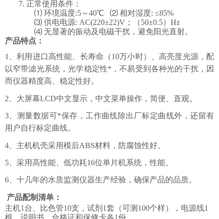
7.
正常使用条件：
⑴ 环境温度:5
～
40℃ ⑵ 相对湿度: ≤85%
⑶ 供电电源: AC(220±22)V；（50±0.5）H
z
⑷ 无显著的振动及电磁干扰，避免阳光直射。
产品特点：
1、利用进口高性能、长寿命（10万小时）、高亮度光源，配
以窄带滤光系统，光学稳定性*，不易受到各种光的干扰，因
而仪器精度高、稳定性好。
2、大屏幕LCD中文显示，中文菜单操作，简便、直观。
3、测量数据可*保存，工作曲线除出厂标定曲线外，还留有
用户自行标定曲线。
4、主机机壳采用模后ABS材料，防腐蚀性好。
5、采用高性能、低功耗16位单片机系统，性能。
6、十几年的水质监测仪器生产经验，确保产品的品质。
产品配制清单：
主机
1
台、比色管
10
支，试剂
1
套（可测
100
个样），电源线
1
根，说明书、合格证和保修卡各
1
份。