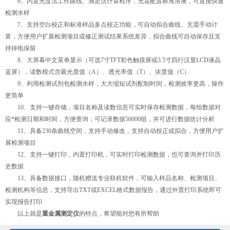
6、内置光度法工作曲线、滴定法计算程序，无需配置标准溶液，可直接快速
检测水样
7、支持空白校正和标准样品多点校正功能，可自动拟合曲线、无需手动计
算，方便用户扩展检测项目或修正测试结果系统差异，拟合曲线可自动保存且支
持掉电保留
8、大屏幕中文菜单显示（可选7寸TFT彩色触摸屏或3.5寸四行汉显LCD液晶
蓝屏），读数模式含吸光度值（A）、透光率值（T）、浓度值（C）
9、利用检测试剂包检测水样，大大缩短试剂配制时间，检测效率更高，操作
更简单
10、支持一键存储，项目名称及读数信息可实时保存检测数据，每组数据对
应*检测日期和时间，方便查询；可记录数据50000组，并可进行数据统计分析
11、具备230条曲线空间，支持手动修改，支持自动校正或拟合，方便用户扩
展检测项目
12、支持一键打印，内置打印机，可实时打印检测数据，也可查询并打印历
史数据
13、具备数据接口，随机赠送专业联机软件，可输入样品名称、检测项目、
检测机构等信息，支持导出TXT或EXCEL格式数据报告，通过外置打印系统即可
实现报告打印
以上就是
重金属测定仪
的特点，希望能对您有所帮助