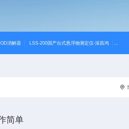
 COD消解器
LSS-200国产台式悬浮物测定仪-深昌鸿
QCO
作简单