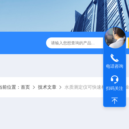
D-3E型深昌鸿 实用型COD测定仪
CHCM-101型CODMn测
电话咨询
当前位置：
首页
技术文章
水质测定仪可快速检测水质，操
扫码关注