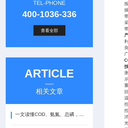
TEL-PHONE
按照
操作
400-1036-336
带打
采用
带有
查看全部
利用
良好
广泛
C
技
ARTICLE
测量范
示值
重 复
相关文章
抗氯干
温控
控温
控温时
一文读懂COD、氨氮、总磷，水质检测核心指标科普
消解
光学稳