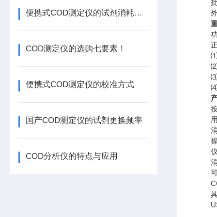
批处
便携式COD测定仪的试剂消耗与保存方法分析
外形尺
重 量
功 耗
正常
COD测定仪的选购七要素！
⑴ 
⑵ 
⑶ 供电
便携式COD测定仪的校准方式
⑷ 
产
按照“
用进
国产COD测定仪的试剂更换频率
消解
操作
仪器
COD分析仪的特点与应用
消解
可存储
CO
具有
US