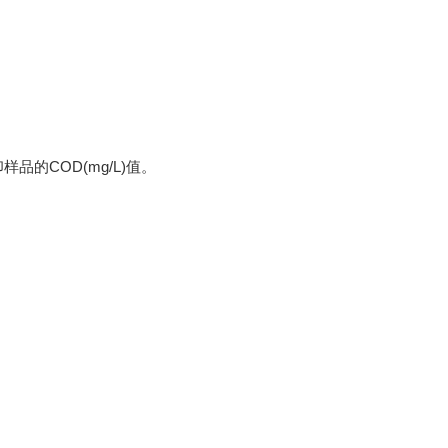
COD(mg/L)值。