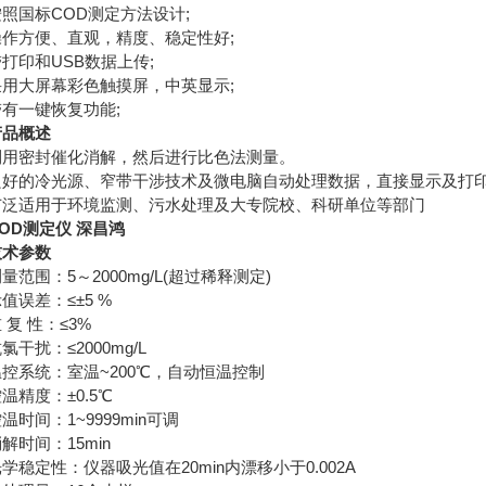
国标COD测定方法设计;
方便、直观，精度、稳定性好;
印和USB数据上传;
大屏幕彩色触摸屏，中英显示;
一键恢复功能;
产品概述
密封催化消解，然后进行比色法测量。
的冷光源、窄带干涉技术及微电脑自动处理数据，直接显示及打印样品的
适用于环境监测、污水处理及大专院校、科研单位等部门
OD测定仪 深昌鸿
术参数
围：5～2000mg/L(超过稀释测定)
误差：≤±5 %
 性：≤3%
扰：≤2000mg/L
系统：室温~200℃，自动恒温控制
精度：±0.5℃
间：1~9999min可调
时间：15min
定性：仪器吸光值在20min内漂移小于0.002A