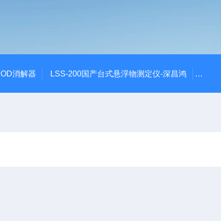
 COD消解器
LSS-200国产台式悬浮物测定仪-深昌鸿
QCO