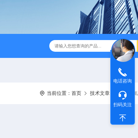
D-3E型深昌鸿 实用型COD测定仪
CHCM-101型CODMn测
电话咨询
当前位置：
首页
技术文章
了解总氮
扫码关注