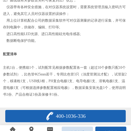
出厂曲线或有关参数丢失时可恢复到出厂状态；
仪器带有各种安全措施，在对仪器系统设置时，需要系统管理员输入密码方可
进入，避免其它人员对仪器设置的误操作；
用上位计算机配合公司的数据采集软件可对仪器测量的记录进行采集，并可保
存到电脑中，供储存、编辑、打印等;
进口高性能LED光源、进口高性能硅光电传感器;
数据断电保护功能。
配置清单
主机1台，便携箱1个，试剂配常见根据参数配置各一套（超过10个参数只配10个
参数试剂），比色管Ф25mm若干，专用比色管3只（浊度管测法才配），试管架2
个，移液枪1支，USB线1根，PH复合电极1支、电导电极1支、溶氧电极1支、温
度电极1支（可根据选择参数配置相应电极），数据采集安装光盘1个，使用说明
书1份、产品合格证1份及保修卡1份。
400-1036-336