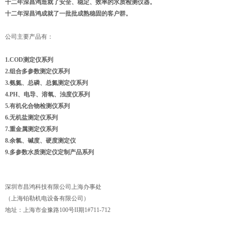
十二年深昌鸿造就了安全、稳定、效率的水质检测仪器。
十二年深昌鸿成就了一批批成熟稳固的客户群。
公司主要产品有：
1.COD
测定仪系列
2.
组合多参数测定仪系列
3.
氨氮、总磷、总氮测定仪系列
4.PH
、电导、溶氧、浊度仪系列
5.
有机化合物检测仪系列
6.
无机盐测定仪系列
7.
重金属测定仪系列
8.
余氯、碱度、硬度测定仪
9.
多参数水质测定仪定制产品系列
深圳市昌鸿科技有限公司上海办事处
（上海铂勒机电设备有限公司）
地址：上海市金豫路100号II期1#711-712