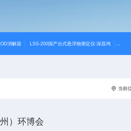
 COD消解器
LSS-200国产台式悬浮物测定仪-深昌鸿
QCO
当前
广州）环博会