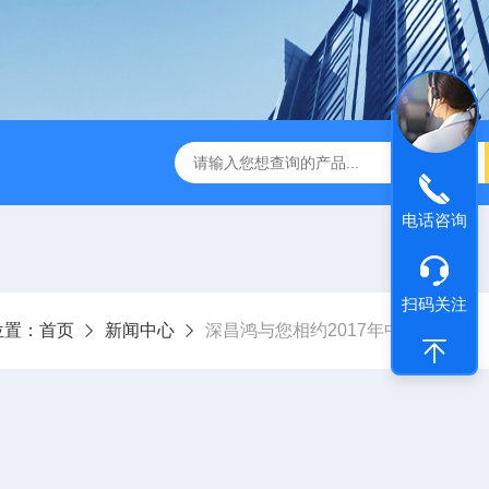
D-3E型深昌鸿 实用型COD测定仪
CHCM-101型CODMn测
电话咨询
扫码关注
位置：
首页
新闻中心
深昌鸿与您相约2017年中国（广州