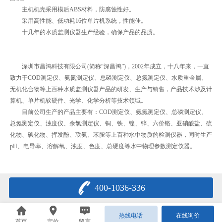
主机机壳采用模后ABS材料，防腐蚀性好。
采用高性能、低功耗16位单片机系统，性能佳。
十几年的水质监测仪器生产经验，确保产品的品质。
深圳市昌鸿科技有限公司(简称“深昌鸿”)，2002年成立，十八年来，一直
致力于COD测定仪、氨氮测定仪、总磷测定仪、总氮测定仪、水质重金属、
无机化合物等上百种水质监测仪器产品的研发、生产与销售，产品技术涉及计
算机、单片机软硬件、光学、化学分析等技术领域。
目前公司生产的产品主要有：COD测定仪、氨氮测定仪、总磷测定仪、
总氮测定仪、浊度仪、余氯测定仪、铜、铁、镍、锌、六价铬、亚硝酸盐、硫
化物、碘化物、挥发酚、联氨、苯胺等上百种水中物质的检测仪器，同时生产
pH、电导率、溶解氧、浊度、色度、总硬度等水中物理参数测定仪器。
400-1036-336
热线电话
在线询价
首页
定位
留言