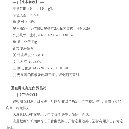
— |【技术参数】| —
测量范围：0.01～1.00mg/L
示值误差：≤±5%
重 复 性：≤3%
光学稳定性：仪器吸光值在20min内漂移小于0.002A
外形尺寸：主机 266mm×200mm×130mm
重 量：小于 1kg
正常使用条件：
⑴ 环境温度: 5～40℃
⑵ 相对湿度: ≤85%
⑶ 供电电源: AC(220±22)V;(50±0.5)Hz
⑷ 无显著的振动及电磁干扰，避免阳光直射。
重金属银测定仪 深昌鸿
— |【产品特点】|—
银检测仪利用进口光源，配以窄带滤光系统，光学稳定性*，因而仪器精
度高、稳定性好。
大屏幕LCD中文显示，中文菜单操作，简便、直观。
测量数据可长期保存，工作曲线除出厂标定曲线外，还留有用户自行标定
曲线。