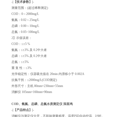
-|【技术参数】|-
测量范围：(超过稀释测定)
COD：0～2000mg/L
氨氮：0.02～25mg/L
总磷：0.00～10mg/L
总氮：0.05~100mg/L
2】示值误差：
COD：≤±5 %
氨氮：≤±3% 及 0.2中大者
总磷：≤±5% 及 0.2中大者
总氮：≤±5%
重 复 性：≤3%
光学稳定性：仪器吸光值在 20min 内漂移小于 0.002A
抗氯干扰：≤2000mg/L(COD测定)
外形尺寸：主机 80mm×230mm×55mm
消解仪 105mm×160mm×90mm
COD、氨氮、总磷、总氮水质测定仪 深昌鸿
-|【产品特点】|-
消解仪与测定仪分开，不影响测量精度。温度PID自动控温、计时。