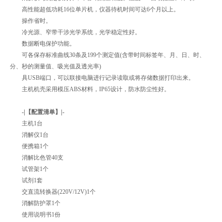
高性能超低功耗16位单片机，仪器待机时间可达6个月以上。
操作省时。
冷光源、窄带干涉光学系统，光学稳定性好。
数据断电保护功能。
可各保存标准曲线30条及199个测定值(含带时间标签年、月、日、时、
分、秒的测量值、吸光值及透光率)
具USB端口，可以联接电脑进行记录读取或将存储数据打印出来。
主机机壳采用模压ABS材料，IP65设计，防水防尘性好。
-|【配置清单】|-
主机1台
消解仪1台
便携箱1个
消解比色管40支
试管架1个
试剂1套
交直流转换器(220V/12V)1个
消解防护罩1个
使用说明书1份