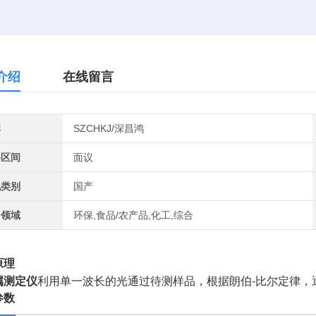
介绍
在线留言
牌
SZCHKJ/深昌鸿
格区间
面议
地类别
国产
用领域
环保,食品/农产品,化工,综合
原理
属测定仪
利用单一波长的光通过待测样品，根据朗伯
-
比尔定律，
参数