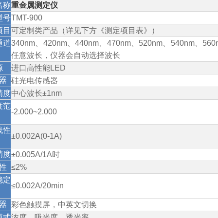
名称
重金属测定仪
型号
TMT-900
项目
可定制类产品（详见下方《测定项目表》）
通道
340nm
、
420nm
、
440nm
、
470nm
、
520nm
、
540nm
、
560
任意波长，仪器会自动选择波长
源
进口高性能
LED
器
硅光电传感器
精度
中心波长
±1nm
度范
-2.000~2.000
线性
±0.002A(0-1A)
精度
±
0.005A/1A
时
性
≤2%
稳定
≤0.002A/20min
器
彩色触摸屏，中英文切换
模式
浓度、吸光度、透光率