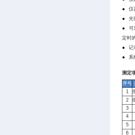
●
仪
●
光
●
可
定时
●
记
●
系
测定
序号
1
2
3
4
5
6