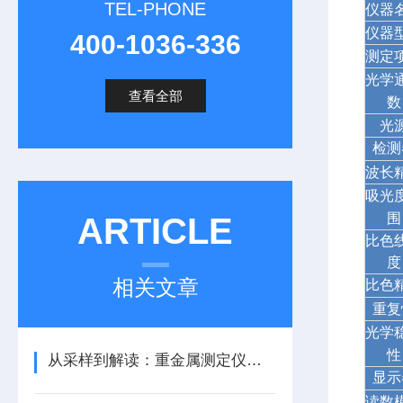
TEL-PHONE
仪器
仪器
400-1036-336
测定
光学
查看全部
数
光
检测
波长
吸光
围
ARTICLE
比色
度
相关文章
比色
重复
光学
性
从采样到解读：重金属测定仪使用的五个关键节点
显示
读数