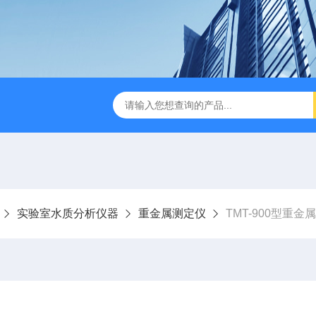
D-3E型深昌鸿 实用型COD测定仪
CHCM-101型CODMn测
实验室水质分析仪器
重金属测定仪
TMT-900型重金