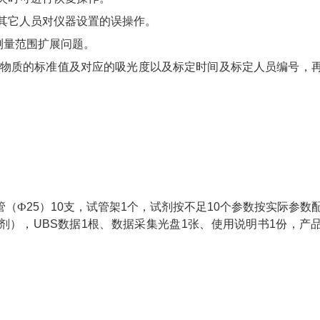
其它人员对仪器设置的误操作。
测量范围扩展问题。
物质的标准值及对应的吸光度以及标定时间及标定人员编号，
管（Ф
25
）
10
支，试管架
1
个，试剂按不足
10
个参数按实际参数
剂），
UBS
数据
1
根、数据采集光盘
1
张、使用说明书
1
份，产