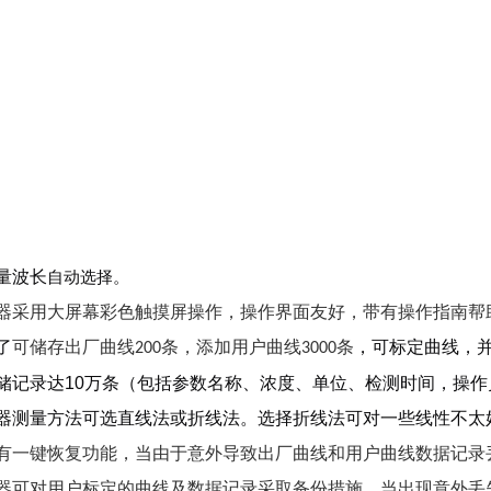
量波长
自动选择。
器采用大屏幕彩色触摸屏操作，操作界面友好，带有操作指南帮
了
可储存
出厂曲线
条
，
添加
用户曲线
条
，可标定曲线，
200
3000
储记录达
10
万条（包括参数名称、浓度、单位、检测时间，操作
器测量方法可选直线法或折线法。选择折线法可对一些线性不太
有一键恢复功能，当由于意外导致出厂曲线和用户曲线数据记录
器可对用户标定的曲线及数据记录采取备份措施，当出现意外丢