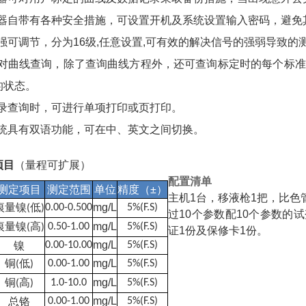
器自带有各种安全措施，可设置开机及系统设置输入密码，避免
强可调节，分为
16
级
,
任意设置
,
可有效的解决信号的强弱导致的
对曲线查询，除了查询曲线方程外，还可查询标定时的每个标准
的状态。
录查询时，可进行单项打印或页打印。
统具有双语功能，可在中、英文之间切换。
项目
（量程可扩展）
配置清单
测定项目
测定范围
单位
精度（
±
）
主机
1
台，移液枪
1
把，比色
痕量镍
低
mg/L
0.00-0.500
5%(F.S)
(
)
过
10
个参数配
10
个参数的试
痕量镍
高
mg/L
0.50-1.00
5%(F.S)
(
)
证
1
份及保修卡
1
份。
mg/L
镍
0.00-10.00
5%(F.S)
铜
低
mg/L
0.00-1.00
5%(F.S)
(
)
铜
高
mg/L
1.0-10.0
5%(F.S)
(
)
mg/L
总铬
0.00-1.00
5%(F.S)