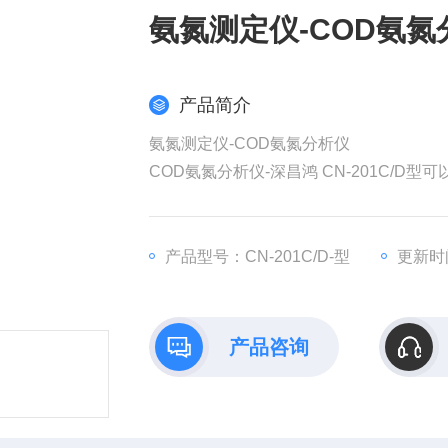
氨氮测定仪-COD氨氮
产品简介
氨氮测定仪-COD氨氮分析仪
COD氨氮分析仪-深昌鸿 CN-201C/
用纳氏试剂法。配套DIS-16B型（或可选DIS
色触摸屏，中英显示;带有一键恢复功能;
产品型号：CN-201C/D-型
更新时间
产品咨询