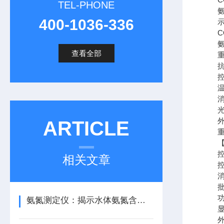
TEL-PHONE
氨氮：
400-1036-336
示
CO
氨氮
查看全部
重复
抗氯干
控温精
温控系
消解
光学稳
外形尺
ARTICLE
重量：
【消
控温范
相关文章
控温
消解时
批处理
功 耗
氨氮测定仪：揭示水体氨氮含量的秘密
显示屏
外形尺