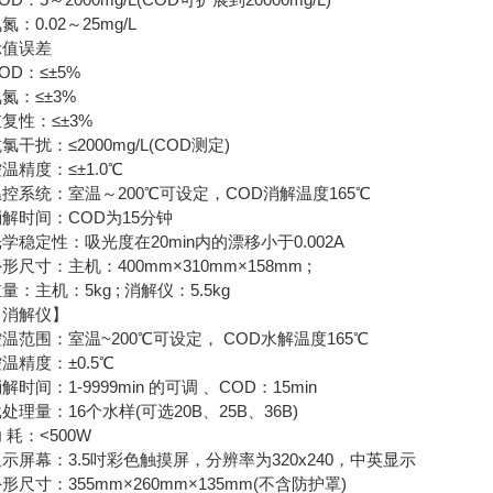
0.02～25mg/L
值误差
D：≤±5%
：≤±3%
性：≤±3%
扰：≤2000mg/L(COD测定)
度：≤±1.0℃
统：室温～200℃可设定，COD消解温度165℃
时间：COD为15分钟
定性：吸光度在20min内的漂移小于0.002A
寸：主机：400mm×310mm×158mm ;
主机：5kg ; 消解仪：5.5kg
解仪】
围：室温~200℃可设定， COD水解温度165℃
精度：±0.5℃
间：1-9999min 的可调 、COD：15min
量：16个水样(可选20B、25B、36B)
：<500W
幕：3.5吋彩色触摸屏，分辨率为320x240，中英显示
寸：355mm×260mm×135mm(不含防护罩)