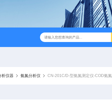
D-3E型深昌鸿 实用型COD测定仪
CHCM-101型CODMn测
分析仪器
氨氮分析仪
CN-201C/D-型氨氮测定仪-COD氨