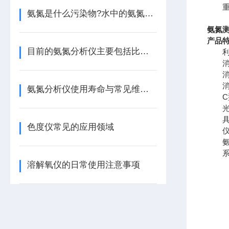
重 量：
氨氮是什么污染物?水中的氨氮要如何检测？
氨氮测
产品
目前的氨氮分析仪主要包括比色法测量和电极法测量
利用
消解
消解
消解
氨氮分析仪使用寿命与常见维护问题探讨
C型可
光学
具有
色度仪常见的应用领域
仪器
氨氮
系统
溶解氧仪的日常使用注意事项