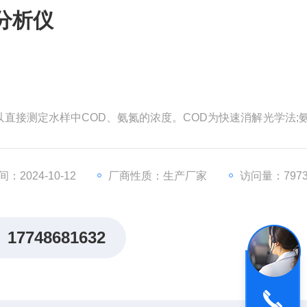
分析仪
D型可以直接测定水样中COD、氨氮的浓度。COD为快速消解光学法;
-20B / 25B / 36B）消解仪;带打印及USB数据上传;采用5吋大
用于废水检测。
：2024-10-12
厂商性质：生产厂家
访问量：797
17748681632