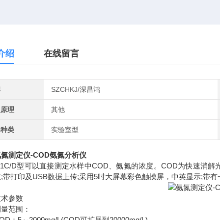
介绍
在线留言
牌
SZCHKJ/深昌鸿
定原理
其他
器种类
实验室型
氨氮测定仪-COD氨氮分析仪
201C/D型可以直接测定水样中COD、氨氮的浓度。COD为快速消解光学法;氨
;带打印及USB数据上传;采用5吋大屏幕彩色触摸屏，中英显示;带
术参数
范围：
5～2000mg/L(COD可扩展到20000mg/L)