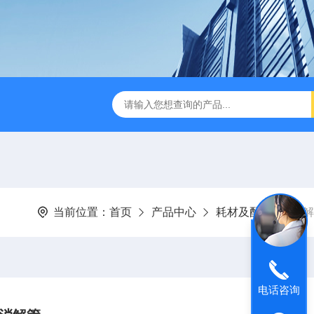
D-3E型深昌鸿 实用型COD测定仪
CHCM-101型CODMn测
当前位置：
首页
产品中心
耗材及配件
消解
电话咨询