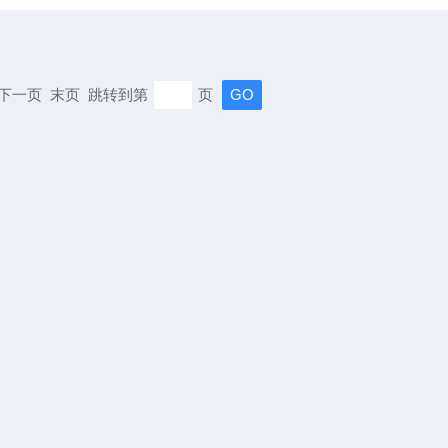
页 下一页 末页 跳转到第
页