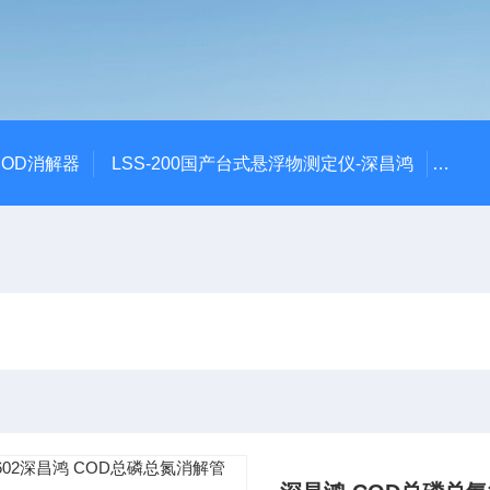
 COD消解器
LSS-200国产台式悬浮物测定仪-深昌鸿
QCO